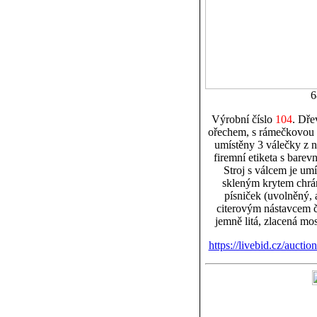
6
Výrobní číslo
104
. Dře
ořechem, s rámečkovou a
umístěny 3 válečky z n
firemní etiketa s bare
Stroj s válcem je um
skleným krytem chrán
písniček (uvolněný, 
citerovým nástavcem č
jemně litá, zlacená m
https://livebid.cz/auctio