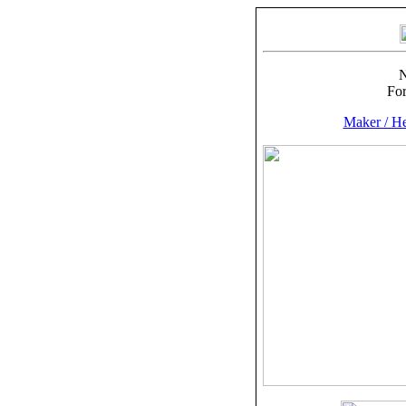
N
For
Maker / He