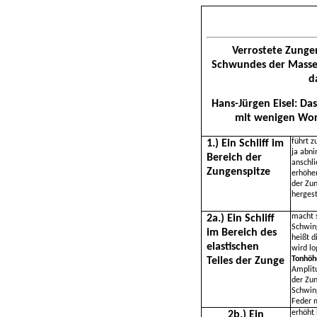
Verrostete Zunge
Schwundes der Masse 
d
Hans-Jürgen Eisel: Das
mit wenigen Wor
führt z
1.) Ein Schliff im
ja abn
Bereich der
anschl
Zungenspitze
erhöhen
der Zun
hergeste
macht s
2a.) Ein Schliff
Schwin
im Bereich des
heißt 
elastischen
wird l
Tonhöh
Teiles der Zunge
Amplit
der Zun
Schwin
Feder m
erhöht 
2b.) Ein