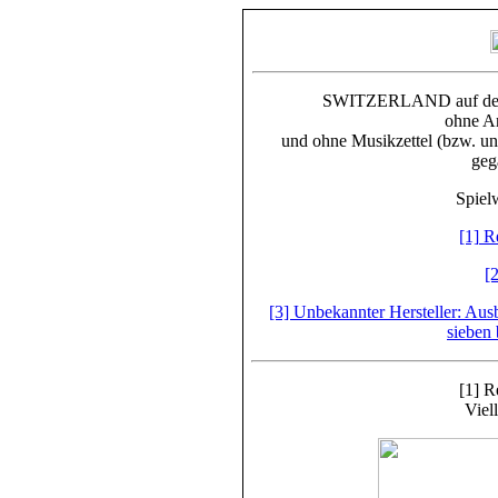
SWITZERLAND auf dem F
ohne An
und ohne
Musikzettel (bzw. u
geg
Spiel
[1] R
[
[3] Unbekannter Hersteller: Aus
sieben 
[1] R
Viel