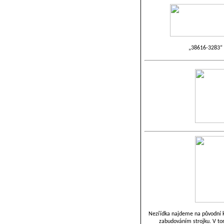
„38616-3283“ 
Nezřídka najdeme na původní k
zabudováním strojku. V to