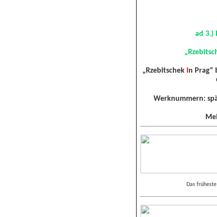
ad 3.) 
„Rzebits
„Rzebitschek
i
n Prag“ 
Werknummern: späte
Meh
Das frühest