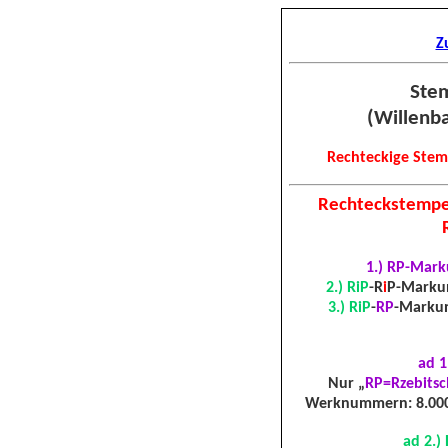
Z
Stem
(Willenb
Rechteckige Stem
Rechteckstempel
1.) RP-Mark
2.) RiP
-R
i
P-Mark
3.) RiP
-
RP
-Marku
ad 
Nur
„
RP=Rzebitsc
Werknummern: 8.000
ad 2.) 