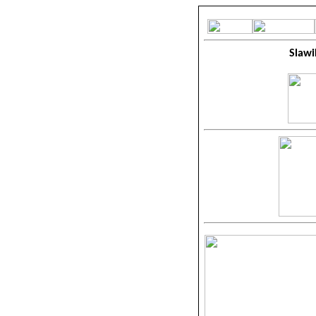
Slawi