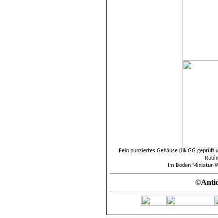
Fein punziertes Gehäuse (
8k GG geprüft 
Rubin
Im Boden Miniatur-W
©Antiq