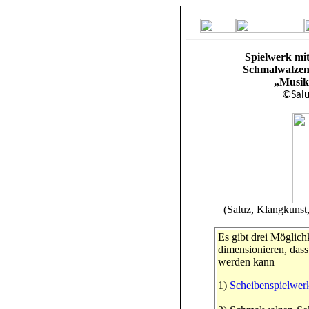
Spielwerk mit
Schmalwalzen
„Musik
©Saluz
(Saluz, Klangkunst
Es gibt drei Möglich
dimensionieren, dass
werden kann
1)
Scheibenspielwerk