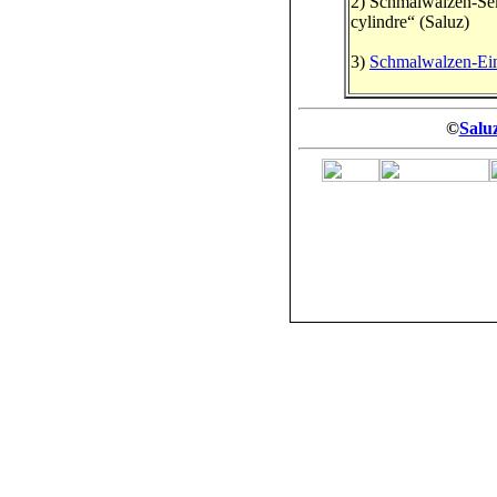
2) Schmalwalzen-Se
cylindre“ (Saluz)
3)
Schmalwalzen-Ei
©
Saluz