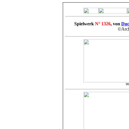
Spielwerk
N° 1326
, von
Duc
©Arch
W