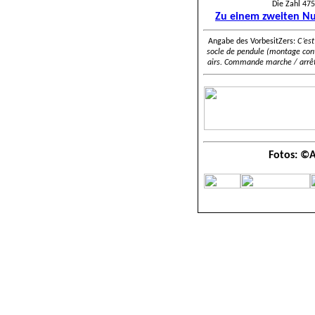
Die Zahl 47
Zu einem zweiten N
Angabe des VorbesitZers:
C’es
socle de pendule (montage cont
airs. Commande marche / arrêt 
Fotos: ©