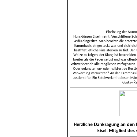
Einritzung der
Num
Hans-Jürgen Eis
e
l meint: Verschliffene Sc
4980 eingeritzt. Man beachte die ersetzt
Kammbasis eingesteckt war und sich leicht
bestiftet, etliche Pins stecken zu tief. 
Walze zu folgen‎, der Klang ist bescheiden
breiter als die Feder selbst und war offe
Witwenbetrieb alle möglichen verfügbaren 
Oder gelangten un- oder halbfertige Restbe
Verwertung versuchten? An der Kammbasis 
Justierstifte. Ein Spielwerk mit diesen Mä
Gustav Ře
Herzliche Danksagung an den F
Eisel, Mitglied des