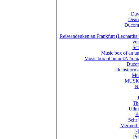
Dav
Dear
Ducom
Reiseandenken an Frankfurt (Leonardis 
von
Sc
Music box of an u
Music box of an unkN°n ma
Ducom
kleinstform
Mus
MUSI
N
Th
Ullm
B
Sehr 
Mermod F
~1
Pri