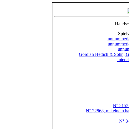
Handsch
Spiel
unnummerie
unnummerie
unnumm
Gordian Hettich & Sohn, Ge
Interc
N° 2152
N° 22868, mit einem h
N° 34