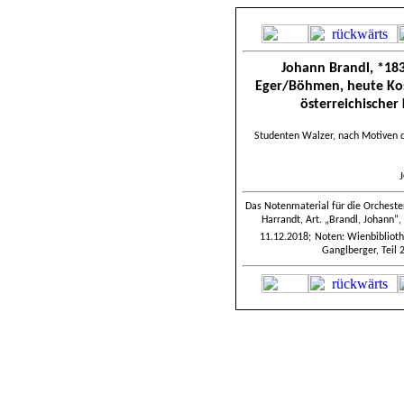
Johann Brandl, *183
Eger/Böhmen, heute Kos
österreichischer
Studenten Walzer, nach Motiven d
J
Das Notenmaterial für die Orcheste
Harrandt
, Art. „Brandl, Johann‟,
11.12.2018
;
Noten: Wienbibliot
Ganglberger, Teil 