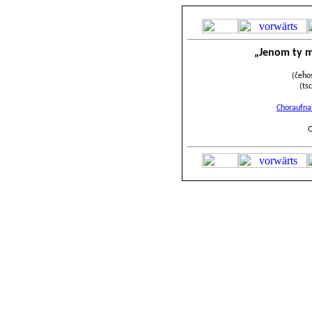
„Jenom ty 
(ĉeĥo
(ts
Choraufn
O