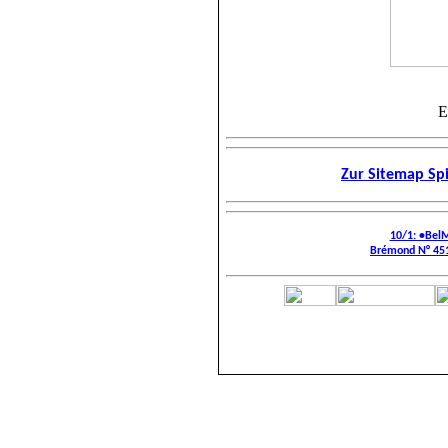
E
Zur Sitemap Sp
10/1: •Bel
Brémond N° 451