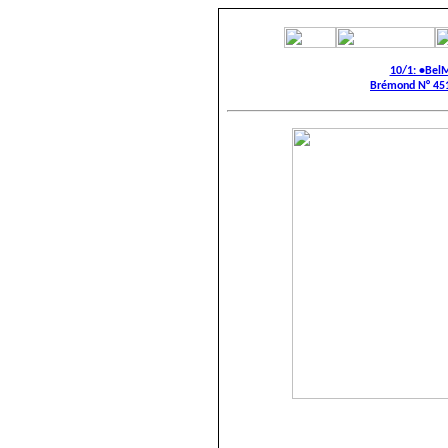
10/1: •Bel
Brémond N° 451