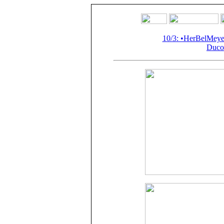
10/3: •HerBelMey
Duco