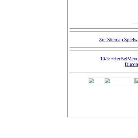
Zur Sitemap Spiel
10/3: •HerBelMey
Ducom