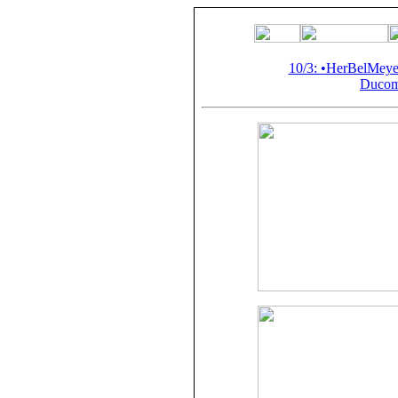
10/3: •HerBelMey
Ducom