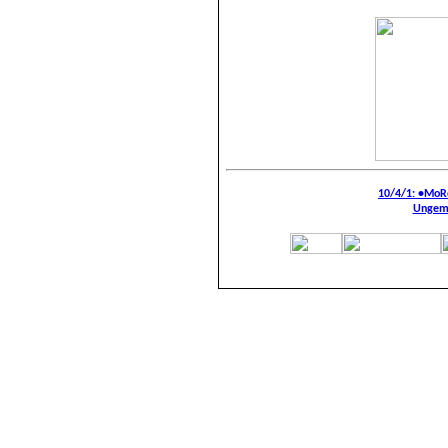
10/4/
1
: •MoR
Ungema