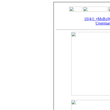
10/4/
1
: •MoRoW
Ungemark