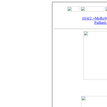
10/4/
2
: •MoRoW
Paillard