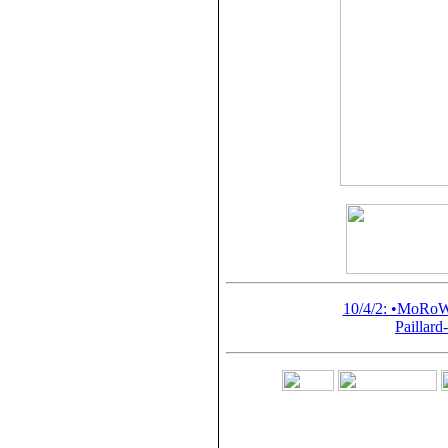
10/4/
2
: •MoRoW
Paillard