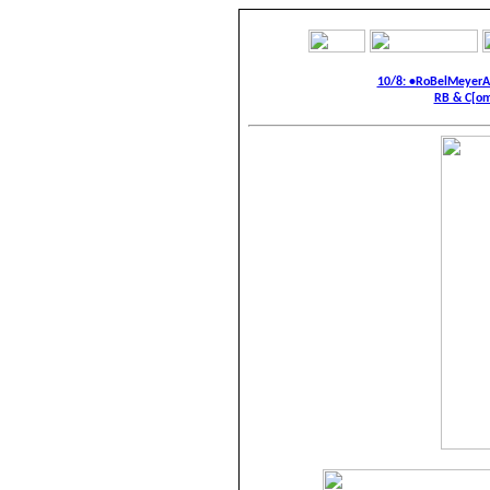
10/8: •RoBelMeyer
RB & C[om