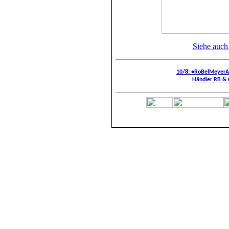
Siehe auch
10/8: •RoBelMeyer
Händler RB & 