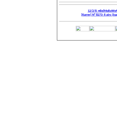
12/2/6: •BelMoRoWeM
[Karrer] N° 8273: 6 airs (Sup