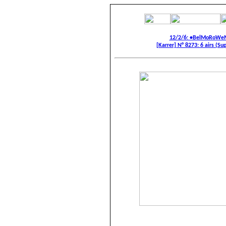
12/2/6: •BelMoRoWeM
[Karrer] N° 8273: 6 airs (Sup