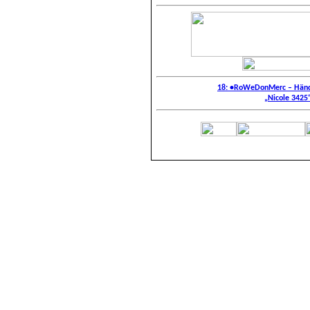
18: •RoWeDonMerc – Hände
„Nicole 3425“