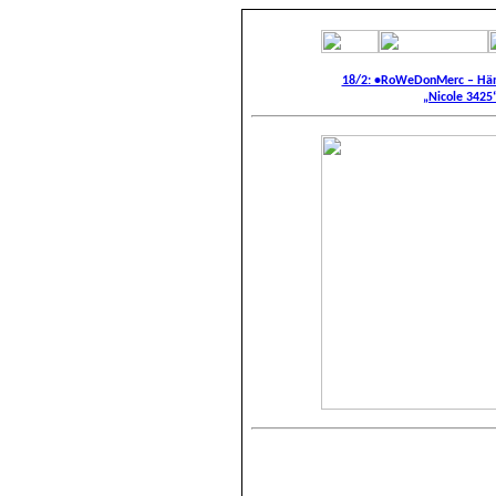
18/2: •RoWeDonMerc – Händ
„Nicole 3425“