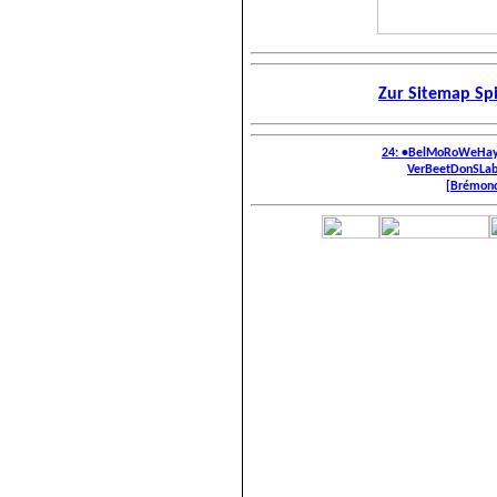
Zur Sitemap Sp
24: •BelMoRoWeHay
VerBeetDonSLab
[Brémond