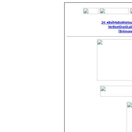
24: •BelMoRoWeHay
VerBeetDonSLab
[Brémond