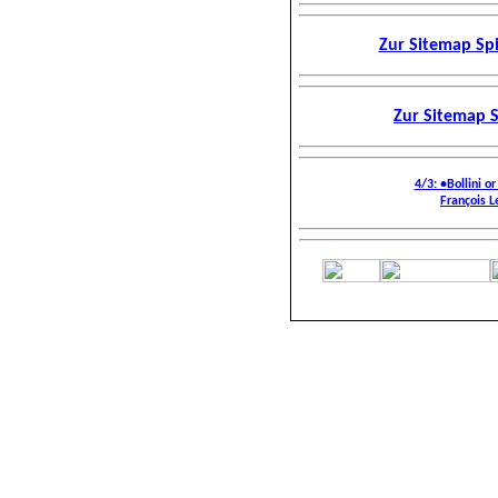
Zur Sitemap Spi
Zur Sitemap 
4/3: •
B
o
llini 
François L