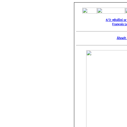
4/3: •
B
o
llini 
François L
Ähnelt 