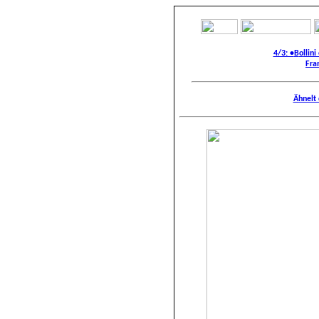
4/3: •
B
o
llini
Fra
Ähnelt 