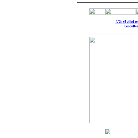
4/3: •B
o
llini o
Lecoultr