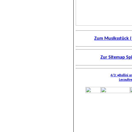
Zum Musiksstück
I
Zur Sitemap Spi
4/3: •B
o
llini o
Lecoultr