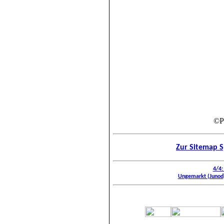
©Pr
Zur Sitemap S
4/4:
Ungemarkt (Junod):