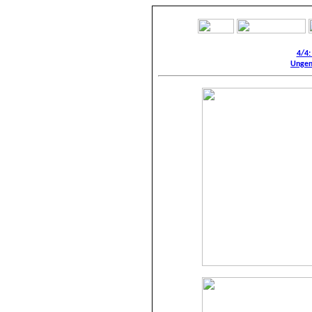
4/4:
Ungem