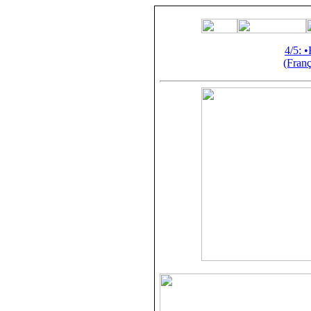
4/5: 
(Franç