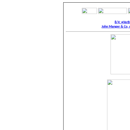
8/4: •Ver
John Manger & Co, 