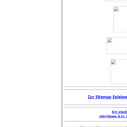
Zur Sitemap Spielw
8/4: •Ver
John Manger & Co, 