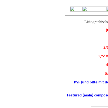
Lithographische
(
2/
3/5: V
4
5
PVF (und bitte mit d
Featured (main) composer