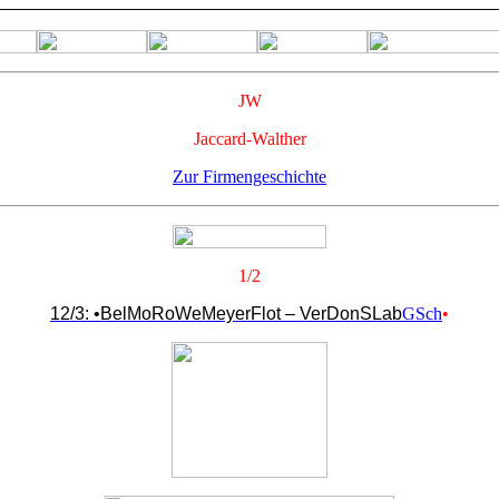
JW
Jaccard-Walther
Zur Firmengeschichte
1/2
12/3: •BelMoRoWeMeyerFlot – VerDonSLab
GSch
•