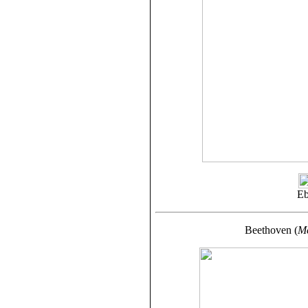
Eb
Beethoven (
Me