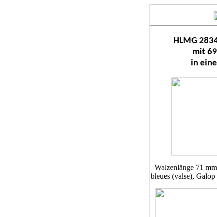
HLMG 28342
mit 6
in ein
Walzenlänge 71 mm,
bleues (valse), Galop