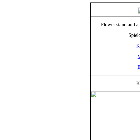
Flower stand and a 
Spiel
K
W
E
K