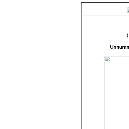
(
Unnumme