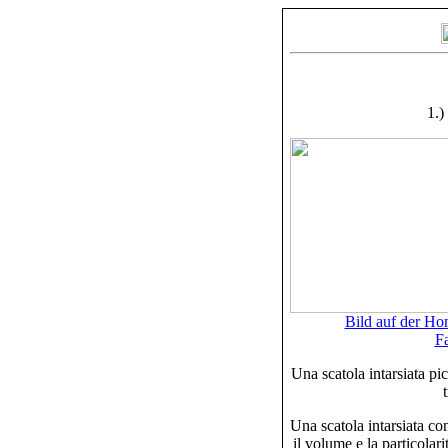
1.)
Bild auf der H
Fa
Una scatola intarsiata pi
Una scatola intarsiata co
il volume e la particolar