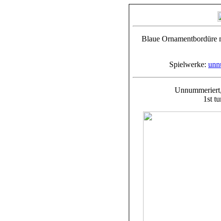
Blaue Ornamentbordüre m
Spielwerke:
unn
Unnummeriert, 
1st t