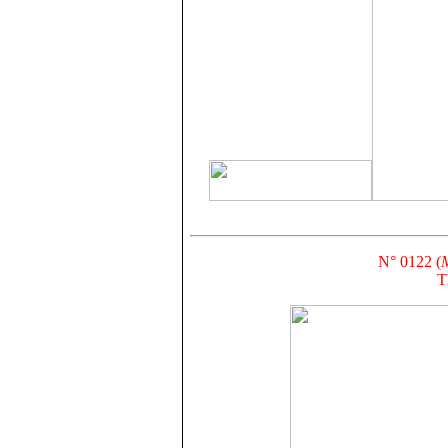
N° 0122 (
M
T