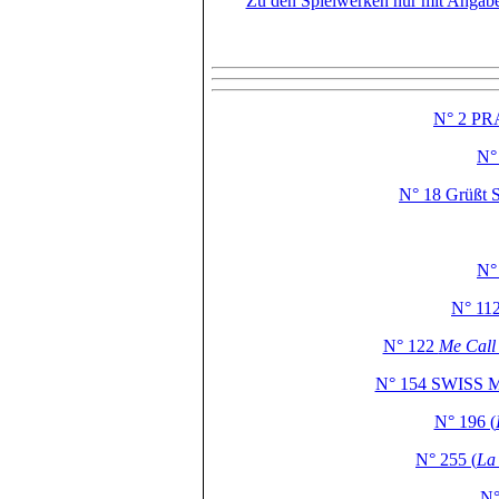
Zu den Spielwerken nur mit Angab
N° 2 PR
N°
N° 18 Grüßt S
N°
N° 11
N° 122
Me Call
N° 154 SWISS 
N° 196 (
N° 255 (
La 
N°