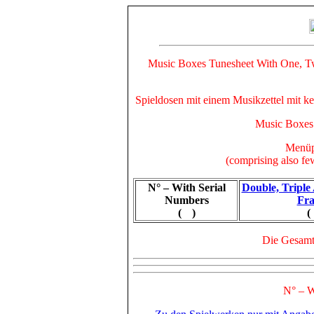
Music Boxes Tunesheet With One, T
Spieldosen mit einem Musikzettel mit 
Music Boxes
Menüp
(comprising also fe
N° – With Serial
Double, Tripl
Numbers
Fr
(
)
(
Die Gesamta
N° – W