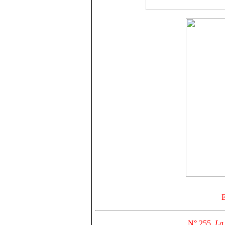
N° 255,
La 