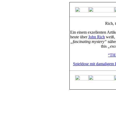
Rich, 
Ein einem exzellenten Artik
heute über
John Rich
weiß, 
„fascinating mystery“
näher
this
„exc
“TH
Spieldose mit damaligem R