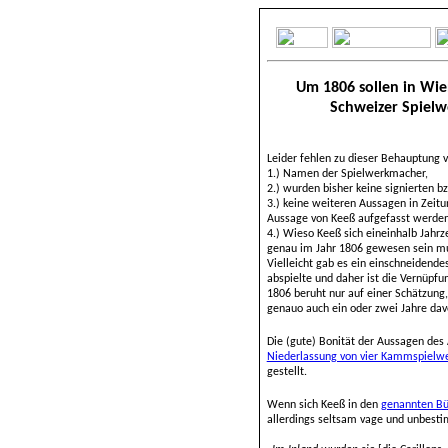
Um 1806 sollen in Wi
Schweizer Spiel
Leider fehlen zu dieser Behauptung 
1.) Namen der Spielwerkmacher,
2.) wurden bisher keine signierten 
3.) keine weiteren Aussagen in Zeitu
Aussage von Keeß aufgefasst werden
4.) Wieso Keeß sich eineinhalb Jahrz
genau im Jahr 1806 gewesen sein muss
Vielleicht gab es ein einschneidende
abspielte und daher ist die Vernüpfu
1806 beruht nur auf einer Schätzung,
genauo auch ein oder zwei Jahre dav
Die (gute) Bonität der Aussagen des 
Niederlassung von vier Kammspiel
gestellt.
Wenn sich Keeß in den
genannten Bü
allerdings seltsam vage und unbest