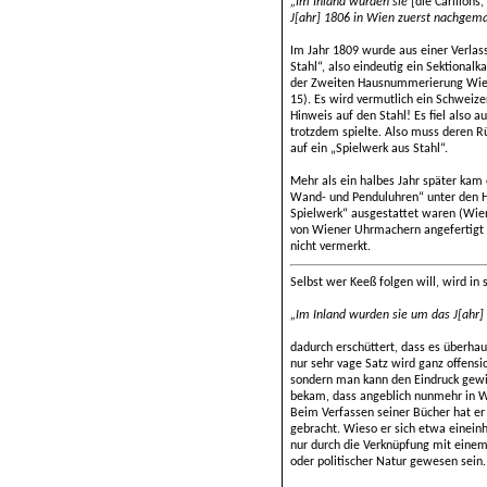
„Im Inland wurden sie
[die Carillon
J[ahr] 1806 in Wien zuerst nachgema
Im Jahr 1809 wurde aus einer Verlas
Stahl“, also eindeutig ein Sektional
der Zweiten Hausnummerierung Wiens
15). Es wird vermutlich ein Schweize
Hinweis auf den Stahl! Es fiel also 
trotzdem spielte. Also muss deren R
auf ein „
Spielwerk aus Stahl“.
Mehr als ein halbes Jahr später kam 
Wand- und Penduluhren“ unter den 
Spielwerk“ ausgestattet waren (Wien
von Wiener Uhrmachern angefertigt
nicht vermerkt.
Selbst wer Keeß folgen will, wird in
„Im Inland wurden sie um das J[ahr]
dadurch erschüttert, dass es überhau
nur sehr vage Satz wird ganz offensi
sondern man kann den Eindruck gewi
bekam, dass angeblich nunmehr in W
Beim Verfassen seiner Bücher hat er
gebracht. Wieso er sich etwa eineinh
nur durch die Verknüpfung mit einem
oder politischer Natur gewesen sein.