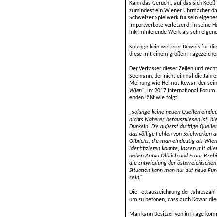
Kann das Gerücht, auf das sich Keeß
zumindest ein Wiener Uhrmacher dama
Schweizer Spielwerk für sein eigenes
Importverbote verletzend, in seine
inkriminierende Werk als sein eigene
Solange kein weiterer Beweis für di
diese mit einem großen Fragezeiche
Der Verfasser dieser Zeilen und rech
Seemann, der nicht einmal die Jahre
Meinung wie Helmut Kowar, der sei
Wien“
, in: 2017 International Forum 
enden läßt wie folgt:
„solange keine neuen Quellen eindeu
nichts Näheres herauszulesen ist, bl
Dunkeln. Die äußerst dürftige Quellen
das völlige Fehlen von Spielwerken a
Olbrichs, die man eindeutig als Wie
identifizieren könnte, lassen mit all
neben Anton Olbrich und Franz Rzebi
die Entwicklung der österreichischen
Situation kann man nur auf neue Fu
sein.“
Die Fettauszeichnung der Jahreszahl „
um zu betonen, dass auch Kowar dies
Man kann Besitzer von in Frage komm