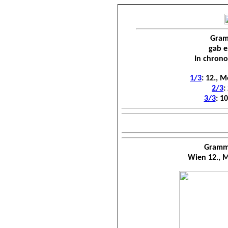
Gram
gab e
In chrono
1/3
: 12., 
2/3
:
3/3
: 1
Grammo
Wien 12., M