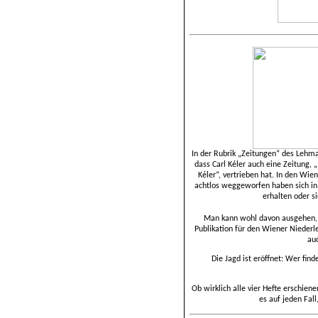
In der Rubrik „Zeitungen“ des Lehma
dass Carl Kéler auch eine Zeitung,
Kéler“, vertrieben hat. In den Wie
achtlos weggeworfen haben sich in
erhalten oder si
Man kann wohl davon ausgehen, d
Publikation für den Wiener Niederl
auc
Die Jagd ist eröffnet: Wer find
Ob wirklich alle vier Hefte erschien
es auf jeden Fal