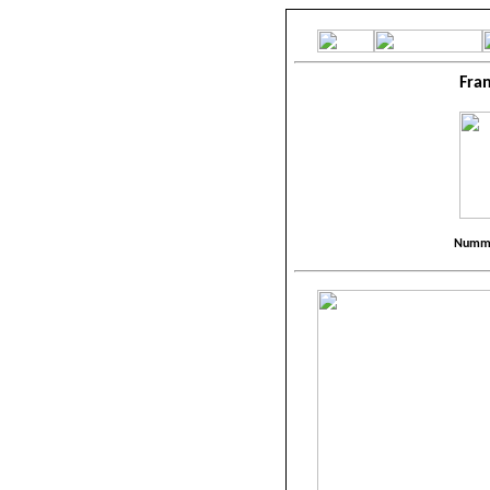
Fran
Numme