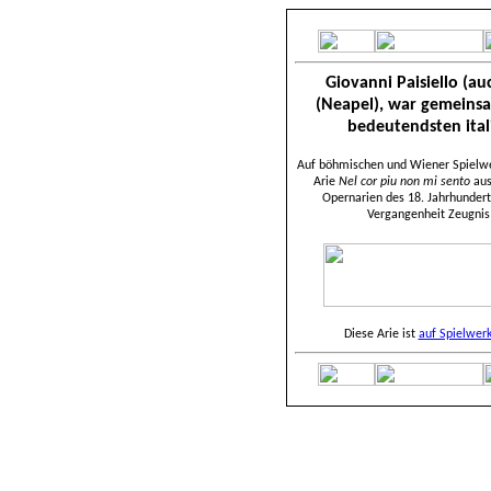
Giovanni Paisiello
(auc
(Neapel), war gemeins
bedeutendsten ital
Auf böhmischen und Wiener Spielwe
Arie
Nel cor piu non mi sento
au
Opernarien des 18. Jahrhundert
Vergangenheit Zeugnis 
Diese Arie ist
auf Spielwer