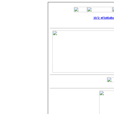
10/2: •
FlotRoBe