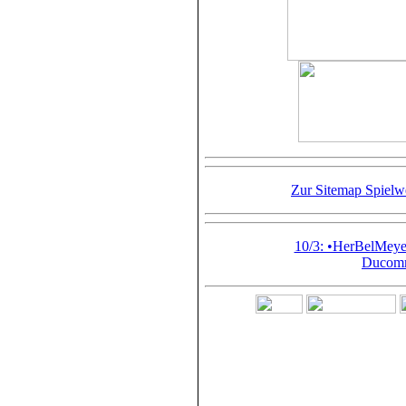
Zur Sitemap Spiel
10/3: •HerBelMey
Ducomm