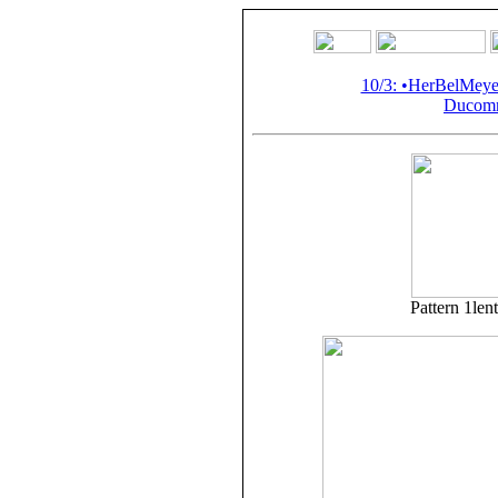
10/3: •HerBelMey
Ducomm
Pattern
1len