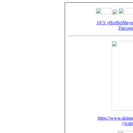
10/3: •HerBelMey
Ducomm
https://www.skinne
(Aukt