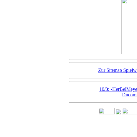
Zur Sitemap Spiel
10/3: •HerBelMey
Ducomm