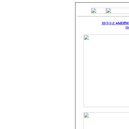
10/3-5-2: •AdOffW
Un