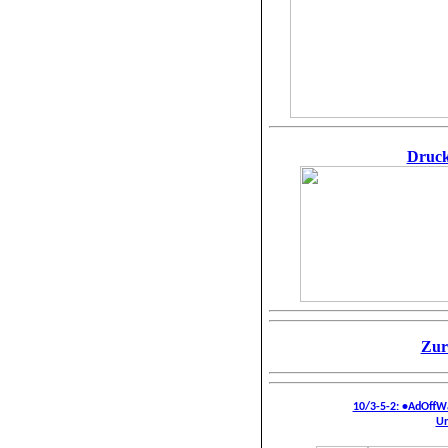
Drucke
Zur
10/3-5-2: •AdOffW
Un