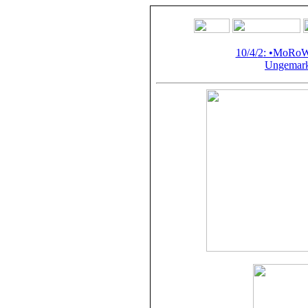
10/4/
2
: •MoRoW
Ungemarkt