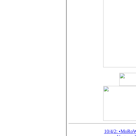
10/4/
2
: •MoRoW